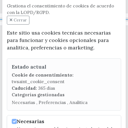
x / twitter
facebook
youtube
instagram
Gestiona el consentimiento de cookies de acuerdo
con la LOPD/RGPD.
Mapa Web
Cerrar
Este sitio usa cookies tecnicas necesarias
para funcionar y cookies opcionales para
analitica, preferencias o marketing.
Estado actual
CONTACTA CON LA OFICINA DE TURISMO
Cookie de consentimiento:
(+34) 952 541 104
twsaint_cookie_consent
turismo@velezmalaga.es
Caducidad:
365 dias
Categorias gestionadas
C/ Poniente, 2. CP 29740 - Torre del Mar
Necesarias , Preferencias , Analitica
Necesarias