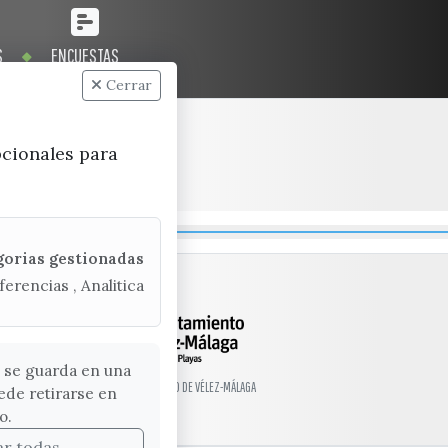
S
ENCUESTAS
Cerrar
pcionales para
gorias gestionadas
ferencias , Analitica
 se guarda en una
© EXCMO. AYUNTAMIENTO DE VÉLEZ-MÁLAGA
ede retirarse en
o.
ar todas