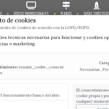
OS
VÍDEOS PROMOCIONALES
PLANOS
GUÍAS TURÍSTICA
o de cookies
imiento de cookies de acuerdo con la LOPD/RGPD.
kies tecnicas necesarias para funcionar y cookies o
ncias o marketing.
x / twitter
facebook
youtube
instagram
Mapa Web
Cate
timiento:
twsaint_cookie_consent
Necesarias , Pre
as
CONTACTA CON LA OFICINA DE TURISMO
(+34) 952 541 104
turismo@velezmalaga.es
El consentimiento
l funcionamiento basico del sitio.
cookie propia y pu
C/ Poniente, 2. CP 29740 - Torre del Mar
cualquier moment
Acept