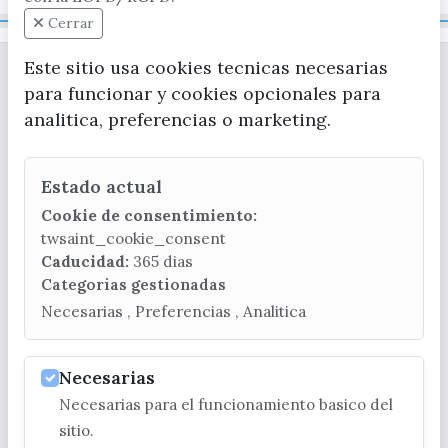
Mapa Web
Cerrar
Este sitio usa cookies tecnicas necesarias
para funcionar y cookies opcionales para
analitica, preferencias o marketing.
Estado actual
CONTACTA CON LA OFICINA DE TURISMO
Cookie de consentimiento:
(+34) 952 541 104
twsaint_cookie_consent
turismo@velezmalaga.es
Caducidad:
365 dias
Categorias gestionadas
C/ Poniente, 2. CP 29740 - Torre del Mar
Necesarias , Preferencias , Analitica
Necesarias
Necesarias para el funcionamiento basico del
© EXCMO. AYUNTAMIENTO DE VÉLEZ-MÁLAGA
sitio.