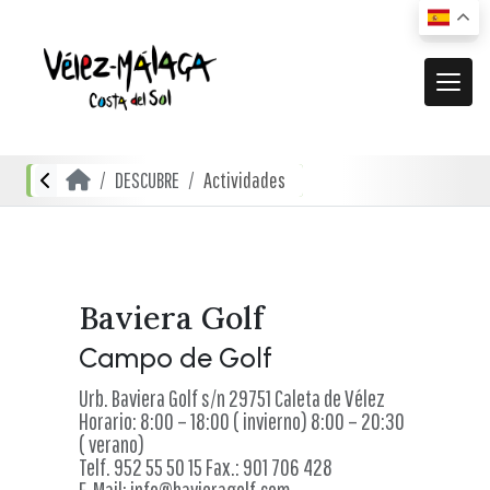
MUNICIPIO
DESCUBRE
Actividades
El municipio
DESCUBRE
Dónde estamos
Actividades
ACTUALIDAD
Cómo llegar
Transporte urbano
De compras
Noticias
Baviera Golf
RECURSOS
Mapa interactivo
Restauración
Campo de Golf
Vídeos promocionales
Localidades
Gastronomía local
Urb. Baviera Golf s/n 29751 Caleta de Vélez
Documentación
Horario: 8:00 – 18:00 ( invierno) 8:00 – 20:30
Localidades Costeras
( verano)
Alojamientos
Folletos turísticos
Localidades de Interior
Telf. 952 55 50 15 Fax.: 901 706 428
E-Mail: info@bavieragolf.com
Planos