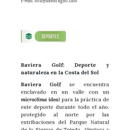
Visitas
Oficinas de Turismo
Guías turísticas
Atención al extranjero
Fiestas y eventos
Direcciones y teléfonos del
Punto Ayuntamiento
Fiestas de singularidad turística
Ayuntamiento
Semana Santa de Vélez-
DEPORTES
Historia
Málaga
Encuestas
Historia del municipio
Galería fotográfica de eventos
Personajes Ilustres
Eventos
Baviera Golf: Deporte y
Sectores
naturaleza en la Costa del Sol
Artesanía
Baviera Golf
se encuentra
Empresas de subtropicales
enclavado en un valle con un
microclima idea
l para la práctica de
este deporte durante todo el año,
protegido al norte por las
estribaciones del Parque Natural
de la Sierras de Tejeda, Almijara y