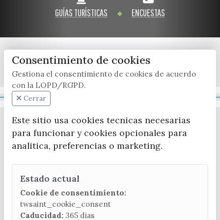
GUÍAS TURÍSTICAS
ENCUESTAS
Consentimiento de cookies
x / twitter
facebook
youtube
instagram
Gestiona el consentimiento de cookies de acuerdo
con la LOPD/RGPD.
Mapa Web
Cerrar
Este sitio usa cookies tecnicas necesarias
para funcionar y cookies opcionales para
analitica, preferencias o marketing.
Estado actual
CONTACTA CON LA OFICINA DE TURISMO
Cookie de consentimiento:
(+34) 952 541 104
twsaint_cookie_consent
turismo@velezmalaga.es
Caducidad:
365 dias