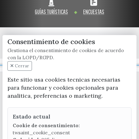
Visitas
Oficinas de Turismo
Guías turísticas
GUÍAS TURÍSTICAS
ENCUESTAS
Atención al extranjero
Fiestas y eventos
Direcciones y teléfonos del
Punto Ayuntamiento
Fiestas de singularidad turística
Ayuntamiento
Semana Santa de Vélez-
Consentimiento de cookies
Historia
Málaga
Encuestas
x / twitter
facebook
youtube
instagram
Gestiona el consentimiento de cookies de acuerdo
Historia del municipio
Galería fotográfica de eventos
con la LOPD/RGPD.
Personajes Ilustres
Eventos
Mapa Web
Cerrar
Sectores
Este sitio usa cookies tecnicas necesarias
para funcionar y cookies opcionales para
Artesanía
analitica, preferencias o marketing.
Empresas de subtropicales
Estado actual
CONTACTA CON LA OFICINA DE TURISMO
Cookie de consentimiento:
(+34) 952 541 104
twsaint_cookie_consent