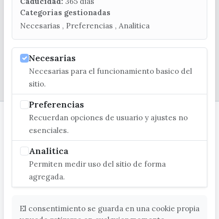
turismo@velezmalaga.es
Caducidad:
365 dias
Categorias gestionadas
C/ Poniente, 2. CP 29740 - Torre del Mar
Necesarias , Preferencias , Analitica
Necesarias
Necesarias para el funcionamiento basico del
© EXCMO. AYUNTAMIENTO DE VÉLEZ-MÁLAGA
sitio.
Preferencias
Recuerdan opciones de usuario y ajustes no
esenciales.
Analitica
Permiten medir uso del sitio de forma
agregada.
El consentimiento se guarda en una cookie propia