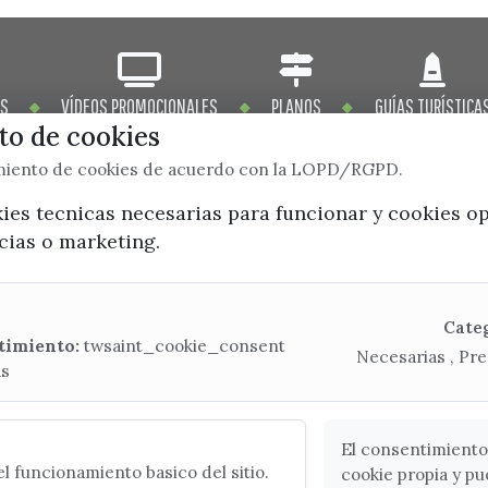
OS
VÍDEOS PROMOCIONALES
PLANOS
GUÍAS TURÍSTICA
o de cookies
imiento de cookies de acuerdo con la LOPD/RGPD.
kies tecnicas necesarias para funcionar y cookies o
ncias o marketing.
x / twitter
facebook
youtube
instagram
Mapa Web
Cate
timiento:
twsaint_cookie_consent
Necesarias , Pre
as
CONTACTA CON LA OFICINA DE TURISMO
(+34) 952 541 104
turismo@velezmalaga.es
El consentimiento
l funcionamiento basico del sitio.
cookie propia y pu
C/ Poniente, 2. CP 29740 - Torre del Mar