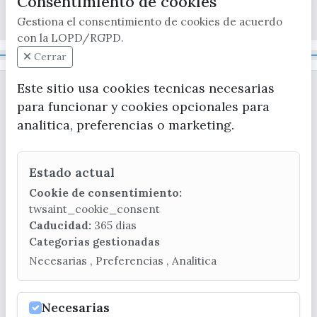
Consentimiento de cookies
x / twitter
facebook
youtube
instagram
Gestiona el consentimiento de cookies de acuerdo
con la LOPD/RGPD.
Mapa Web
Cerrar
Este sitio usa cookies tecnicas necesarias
para funcionar y cookies opcionales para
analitica, preferencias o marketing.
Estado actual
CONTACTA CON LA OFICINA DE TURISMO
Cookie de consentimiento:
(+34) 952 541 104
twsaint_cookie_consent
turismo@velezmalaga.es
Caducidad:
365 dias
Categorias gestionadas
C/ Poniente, 2. CP 29740 - Torre del Mar
Necesarias , Preferencias , Analitica
Necesarias