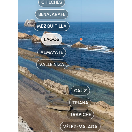
CHILCHES
BENAJARAFE
MEZQUITILLA
LAGOS
ALMAYATE
VALLE NIZA
CAJÍZ
TRIANA
TRAPICHE
VÉLEZ-MÁLAGA