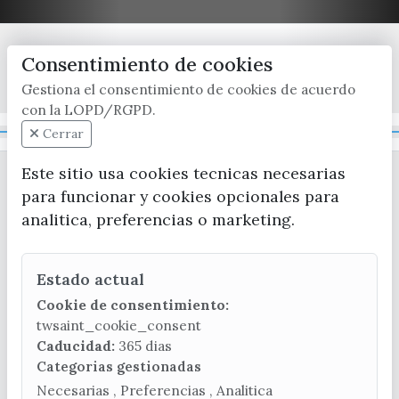
Consentimiento de cookies
x / twitter
facebook
youtube
instagram
Gestiona el consentimiento de cookies de acuerdo
con la LOPD/RGPD.
Mapa Web
Cerrar
Este sitio usa cookies tecnicas necesarias
para funcionar y cookies opcionales para
analitica, preferencias o marketing.
Estado actual
CONTACTA CON LA OFICINA DE TURISMO
Cookie de consentimiento:
(+34) 952 541 104
twsaint_cookie_consent
turismo@velezmalaga.es
Caducidad:
365 dias
Categorias gestionadas
C/ Poniente, 2. CP 29740 - Torre del Mar
Necesarias , Preferencias , Analitica