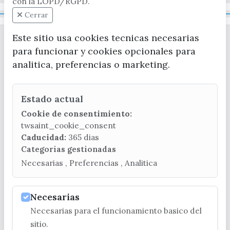
con la LOPD/RGPD.
Mapa Web
Cerrar
Este sitio usa cookies tecnicas necesarias
para funcionar y cookies opcionales para
analitica, preferencias o marketing.
Estado actual
CONTACTA CON LA OFICINA DE TURISMO
Cookie de consentimiento:
(+34) 952 541 104
twsaint_cookie_consent
turismo@velezmalaga.es
Caducidad:
365 dias
Categorias gestionadas
C/ Poniente, 2. CP 29740 - Torre del Mar
Necesarias , Preferencias , Analitica
Necesarias
Necesarias para el funcionamiento basico del
© EXCMO. AYUNTAMIENTO DE VÉLEZ-MÁLAGA
sitio.