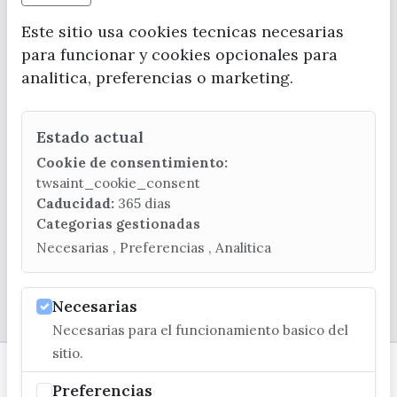
Este sitio usa cookies tecnicas necesarias
para funcionar y cookies opcionales para
analitica, preferencias o marketing.
CONTACTA CON LA OFICINA DE TURISMO
Estado actual
(+34) 952 541 104
turismo@velezmalaga.es
Cookie de consentimiento:
twsaint_cookie_consent
C/ Poniente, 2. CP 29740 - Torre del Mar
Caducidad:
365 dias
Categorias gestionadas
Necesarias , Preferencias , Analitica
Necesarias
© EXCMO. AYUNTAMIENTO DE VÉLEZ-MÁLAGA
Necesarias para el funcionamiento basico del
sitio.
Preferencias