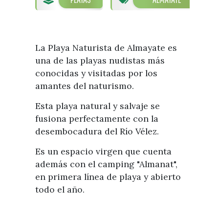
Visitas
Oficinas de Turismo
Guías turísticas
Atención al extranjero
Fiestas y eventos
Direcciones y teléfonos del
Punto Ayuntamiento
Fiestas de singularidad turística
La Playa Naturista de Almayate es
Ayuntamiento
Semana Santa de Vélez-
una de las playas nudistas más
Historia
Málaga
conocidas y visitadas por los
Encuestas
Historia del municipio
amantes del naturismo.
Galería fotográfica de eventos
Personajes Ilustres
Eventos
Esta playa natural y salvaje se
fusiona perfectamente con la
Sectores
desembocadura del Río Vélez.
Artesanía
Es un espacio virgen que cuenta
Empresas de subtropicales
además con el camping "Almanat",
en primera línea de playa y abierto
todo el año.