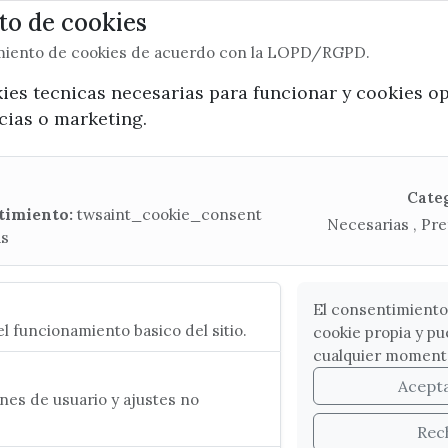
o de cookies
imiento de cookies de acuerdo con la LOPD/RGPD.
x / twitter
facebook
youtube
instagram
kies tecnicas necesarias para funcionar y cookies o
ncias o marketing.
Mapa Web
CONTACTA CON LA OFICINA DE TURISMO
Cate
timiento:
twsaint_cookie_consent
Necesarias , Pre
(+34) 952 541 104
as
turismo@velezmalaga.es
C/ Poniente, 2. CP 29740 - Torre del Mar
El consentimiento
l funcionamiento basico del sitio.
cookie propia y pu
cualquier moment
Acept
es de usuario y ajustes no
Rec