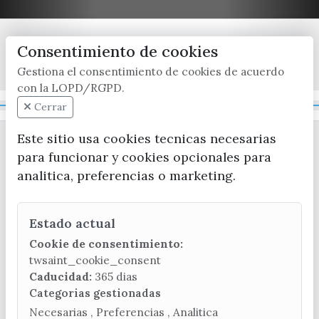
Consentimiento de cookies
x / twitter
facebook
youtube
instagram
Gestiona el consentimiento de cookies de acuerdo
con la LOPD/RGPD.
Mapa Web
Cerrar
Este sitio usa cookies tecnicas necesarias
para funcionar y cookies opcionales para
analitica, preferencias o marketing.
Estado actual
CONTACTA CON LA OFICINA DE TURISMO
Cookie de consentimiento:
(+34) 952 541 104
twsaint_cookie_consent
turismo@velezmalaga.es
Caducidad:
365 dias
Categorias gestionadas
C/ Poniente, 2. CP 29740 - Torre del Mar
Necesarias , Preferencias , Analitica