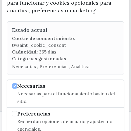
para funcionar y cookies opcionales para
analitica, preferencias o marketing.
Estado actual
CONTACTA CON LA OFICINA DE TURISMO
Cookie de consentimiento:
(+34) 952 541 104
twsaint_cookie_consent
turismo@velezmalaga.es
Caducidad:
365 dias
Categorias gestionadas
C/ Poniente, 2. CP 29740 - Torre del Mar
Necesarias , Preferencias , Analitica
Necesarias
Necesarias para el funcionamiento basico del
© EXCMO. AYUNTAMIENTO DE VÉLEZ-MÁLAGA
sitio.
Preferencias
Recuerdan opciones de usuario y ajustes no
esenciales.