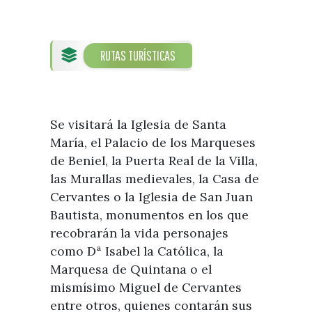
Visitas
Oficinas de Turismo
Guías turísticas
Atención al extranjero
Fiestas y eventos
Direcciones y teléfonos del
RUTAS TURÍSTICAS
Punto Ayuntamiento
Fiestas de singularidad turística
Ayuntamiento
Semana Santa de Vélez-
Historia
Málaga
Encuestas
Historia del municipio
Galería fotográfica de eventos
Se visitará la Iglesia de Santa
Personajes Ilustres
María, el Palacio de los Marqueses
Eventos
de Beniel, la Puerta Real de la Villa,
Sectores
las Murallas medievales, la Casa de
Cervantes o la Iglesia de San Juan
Artesanía
Bautista, monumentos en los que
Empresas de subtropicales
recobrarán la vida personajes
como Dª Isabel la Católica, la
Marquesa de Quintana o el
mismísimo Miguel de Cervantes
entre otros, quienes contarán sus