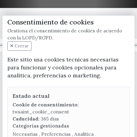
Consentimiento de cookies
x / twitter
facebook
youtube
instagram
Gestiona el consentimiento de cookies de acuerdo
con la LOPD/RGPD.
Mapa Web
Cerrar
Este sitio usa cookies tecnicas necesarias
para funcionar y cookies opcionales para
analitica, preferencias o marketing.
Estado actual
CONTACTA CON LA OFICINA DE TURISMO
Cookie de consentimiento:
(+34) 952 541 104
twsaint_cookie_consent
turismo@velezmalaga.es
Caducidad:
365 dias
Categorias gestionadas
C/ Poniente, 2. CP 29740 - Torre del Mar
Necesarias , Preferencias , Analitica