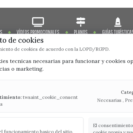
OS
VÍDEOS PROMOCIONALES
PLANOS
GUÍAS TURÍSTICA
o de cookies
imiento de cookies de acuerdo con la LOPD/RGPD.
kies tecnicas necesarias para funcionar y cookies o
ncias o marketing.
x / twitter
facebook
youtube
instagram
Mapa Web
Cate
timiento:
twsaint_cookie_consent
Necesarias , Pre
as
CONTACTA CON LA OFICINA DE TURISMO
(+34) 952 541 104
turismo@velezmalaga.es
El consentimiento
l funcionamiento basico del sitio.
cookie propia y pu