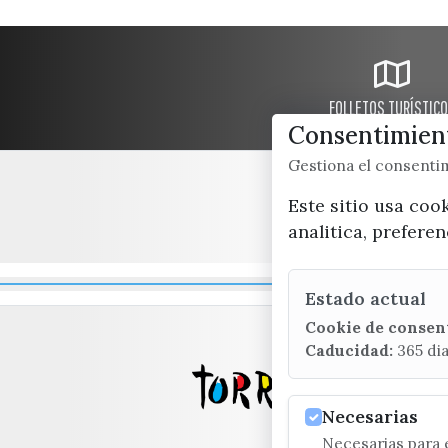
FOLLETOS TURÍSTIC
Consentimient
Gestiona el consent
Este sitio usa coo
analitica, prefere
Estado actual
Cookie de consen
Caducidad:
365 di
Necesarias
Necesarias para e