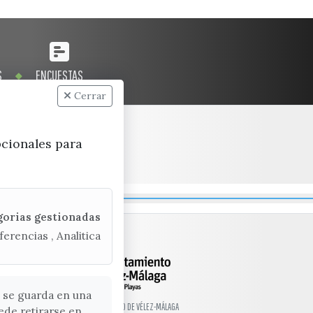
S
ENCUESTAS
Cerrar
pcionales para
gorias gestionadas
ferencias , Analitica
 se guarda en una
© EXCMO. AYUNTAMIENTO DE VÉLEZ-MÁLAGA
ede retirarse en