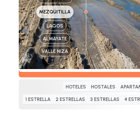
MEZQUITILLA
LAGOS
ALMAYATE
VALLE NIZA
HOTELES
HOSTALES
APARTA
1 ESTRELLA
2 ESTRELLAS
3 ESTRELLAS
4 EST