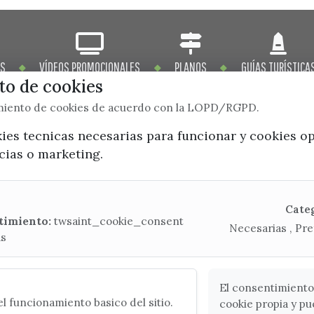
OS
VÍDEOS PROMOCIONALES
PLANOS
GUÍAS TURÍSTICA
o de cookies
imiento de cookies de acuerdo con la LOPD/RGPD.
kies tecnicas necesarias para funcionar y cookies o
ncias o marketing.
x / twitter
facebook
youtube
instagram
Mapa Web
Cate
timiento:
twsaint_cookie_consent
Necesarias , Pre
as
CONTACTA CON LA OFICINA DE TURISMO
(+34) 952 541 104
turismo@velezmalaga.es
El consentimiento
l funcionamiento basico del sitio.
cookie propia y pu
C/ Poniente, 2. CP 29740 - Torre del Mar