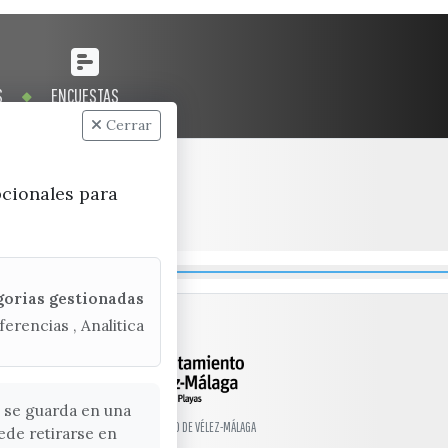
S
ENCUESTAS
Cerrar
pcionales para
gorias gestionadas
ferencias , Analitica
 se guarda en una
© EXCMO. AYUNTAMIENTO DE VÉLEZ-MÁLAGA
ede retirarse en