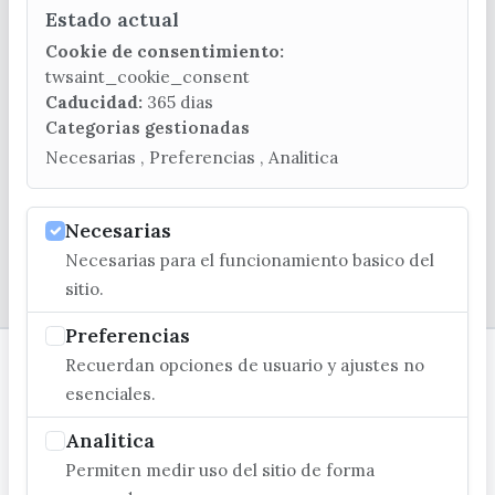
Estado actual
CONTACTA CON LA OFICINA DE TURISMO
Cookie de consentimiento:
(+34) 952 541 104
twsaint_cookie_consent
turismo@velezmalaga.es
Caducidad:
365 dias
Categorias gestionadas
C/ Poniente, 2. CP 29740 - Torre del Mar
Necesarias , Preferencias , Analitica
Necesarias
Necesarias para el funcionamiento basico del
© EXCMO. AYUNTAMIENTO DE VÉLEZ-MÁLAGA
sitio.
Preferencias
Recuerdan opciones de usuario y ajustes no
esenciales.
Analitica
Permiten medir uso del sitio de forma