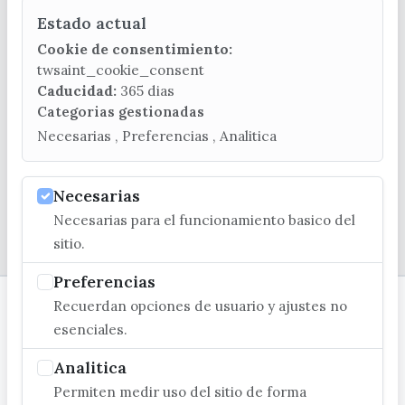
Estado actual
CONTACTA CON LA OFICINA DE TURISMO
Cookie de consentimiento:
(+34) 952 541 104
twsaint_cookie_consent
turismo@velezmalaga.es
Caducidad:
365 dias
Categorias gestionadas
C/ Poniente, 2. CP 29740 - Torre del Mar
Necesarias , Preferencias , Analitica
Necesarias
Necesarias para el funcionamiento basico del
© EXCMO. AYUNTAMIENTO DE VÉLEZ-MÁLAGA
sitio.
Preferencias
Recuerdan opciones de usuario y ajustes no
esenciales.
Analitica
Permiten medir uso del sitio de forma