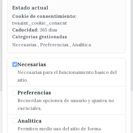
Estado actual
CONTACTA CON LA OFICINA DE TURISMO
Cookie de consentimiento:
(+34) 952 541 104
twsaint_cookie_consent
turismo@velezmalaga.es
Caducidad:
365 dias
Categorias gestionadas
C/ Poniente, 2. CP 29740 - Torre del Mar
Necesarias , Preferencias , Analitica
Necesarias
Necesarias para el funcionamiento basico del
© EXCMO. AYUNTAMIENTO DE VÉLEZ-MÁLAGA
sitio.
Preferencias
Recuerdan opciones de usuario y ajustes no
esenciales.
Analitica
Permiten medir uso del sitio de forma