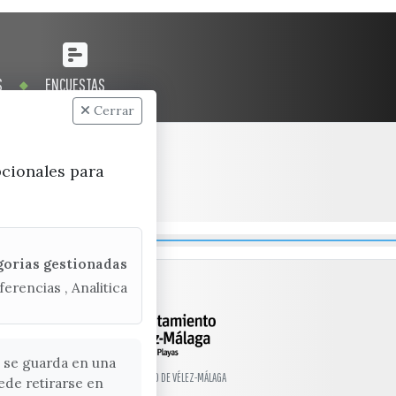
S
ENCUESTAS
Cerrar
pcionales para
gorias gestionadas
ferencias , Analitica
 se guarda en una
© EXCMO. AYUNTAMIENTO DE VÉLEZ-MÁLAGA
ede retirarse en