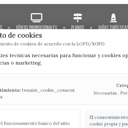
OS
VÍDEOS PROMOCIONALES
PLANOS
GUÍAS TURÍSTICA
o de cookies
imiento de cookies de acuerdo con la LOPD/RGPD.
kies tecnicas necesarias para funcionar y cookies o
ncias o marketing.
x / twitter
facebook
youtube
instagram
Mapa Web
Cate
timiento:
twsaint_cookie_consent
Necesarias , Pre
as
CONTACTA CON LA OFICINA DE TURISMO
(+34) 952 541 104
turismo@velezmalaga.es
El consentimiento
l funcionamiento basico del sitio.
cookie propia y pu
C/ Poniente, 2. CP 29740 - Torre del Mar