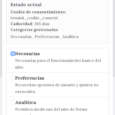
Estado actual
CONTACTA CON LA OFICINA DE TURISMO
Cookie de consentimiento:
(+34) 952 541 104
twsaint_cookie_consent
turismo@velezmalaga.es
Caducidad:
365 dias
Categorias gestionadas
C/ Poniente, 2. CP 29740 - Torre del Mar
Necesarias , Preferencias , Analitica
Necesarias
Necesarias para el funcionamiento basico del
© EXCMO. AYUNTAMIENTO DE VÉLEZ-MÁLAGA
sitio.
Preferencias
Recuerdan opciones de usuario y ajustes no
esenciales.
Analitica
Permiten medir uso del sitio de forma