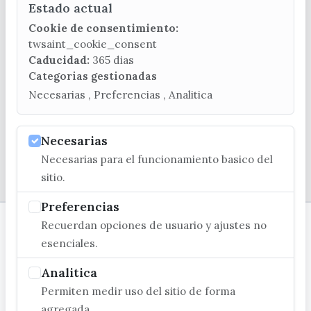
Estado actual
CONTACTA CON LA OFICINA DE TURISMO
Cookie de consentimiento:
(+34) 952 541 104
twsaint_cookie_consent
turismo@velezmalaga.es
Caducidad:
365 dias
Categorias gestionadas
C/ Poniente, 2. CP 29740 - Torre del Mar
Necesarias , Preferencias , Analitica
Necesarias
Necesarias para el funcionamiento basico del
© EXCMO. AYUNTAMIENTO DE VÉLEZ-MÁLAGA
sitio.
Preferencias
Recuerdan opciones de usuario y ajustes no
esenciales.
Analitica
Permiten medir uso del sitio de forma
agregada.