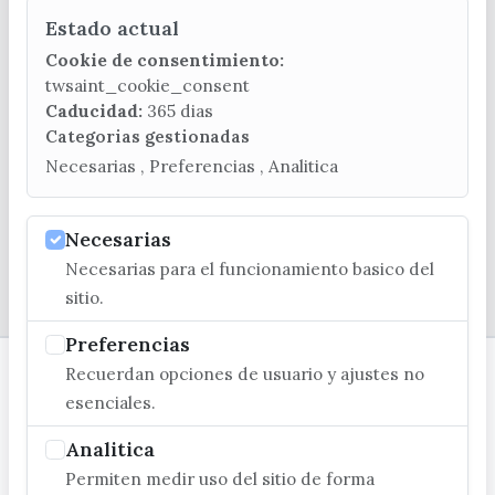
Estado actual
CONTACTA CON LA OFICINA DE TURISMO
Cookie de consentimiento:
(+34) 952 541 104
twsaint_cookie_consent
turismo@velezmalaga.es
Caducidad:
365 dias
Categorias gestionadas
C/ Poniente, 2. CP 29740 - Torre del Mar
Necesarias , Preferencias , Analitica
Necesarias
Necesarias para el funcionamiento basico del
© EXCMO. AYUNTAMIENTO DE VÉLEZ-MÁLAGA
sitio.
Preferencias
Recuerdan opciones de usuario y ajustes no
esenciales.
Analitica
Permiten medir uso del sitio de forma