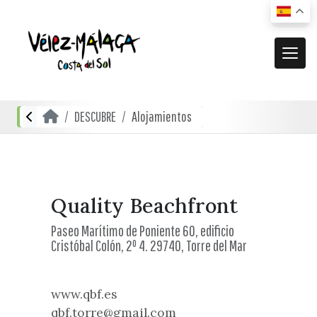
MUNICIPIO
DESCUBRE
Alojamientos
El municipio
DESCUBRE
Dónde estamos
Actividades
ACTUALIDAD
Cómo llegar
Transporte urbano
De compras
Noticias
Quality Beachfront
RECURSOS
Mapa interactivo
Restauración
Paseo Marítimo de Poniente 60, edificio
Vídeos promocionales
Cristóbal Colón, 2º 4. 29740, Torre del Mar
Localidades
Gastronomía local
Documentación
Localidades Costeras
Alojamientos
Folletos turísticos
www.qbf.es
Localidades de Interior
qbf.torre@gmail.com
Planos