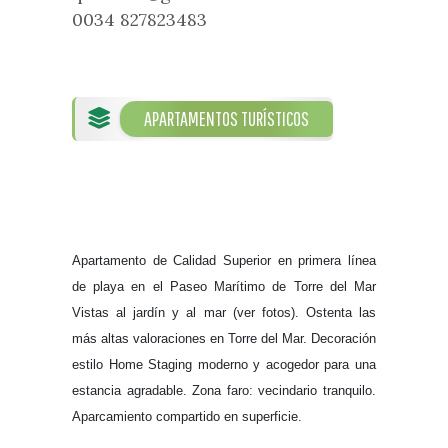
Visitas
Oficinas de Turismo
0034 827823483
Guías turísticas
Atención al extranjero
Fiestas y eventos
Direcciones y teléfonos del
Punto Ayuntamiento
Fiestas de singularidad turística
Ayuntamiento
APARTAMENTOS TURÍSTICOS
Semana Santa de Vélez-
Historia
Málaga
Encuestas
Historia del municipio
Galería fotográfica de eventos
Personajes Ilustres
Eventos
Sectores
Apartamento de Calidad Superior en primera línea
Artesanía
de playa en el Paseo Marítimo de Torre del Mar
Empresas de subtropicales
Vistas al jardín y al mar (ver fotos). Ostenta las
más altas valoraciones en Torre del Mar. Decoración
estilo Home Staging moderno y acogedor para una
estancia agradable. Zona faro: vecindario tranquilo.
Aparcamiento compartido en superficie.