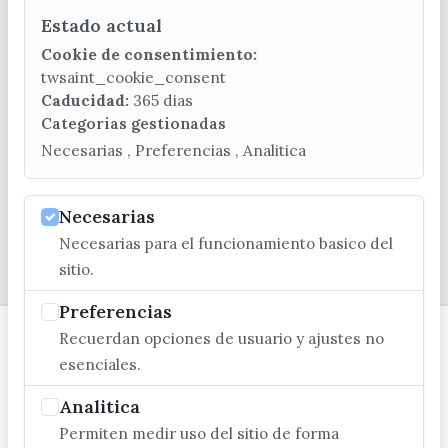
Estado actual
CONTACTA CON LA OFICINA DE TURISMO
Cookie de consentimiento:
(+34) 952 541 104
twsaint_cookie_consent
turismo@velezmalaga.es
Caducidad:
365 dias
Categorias gestionadas
C/ Poniente, 2. CP 29740 - Torre del Mar
Necesarias , Preferencias , Analitica
Necesarias
Necesarias para el funcionamiento basico del
© EXCMO. AYUNTAMIENTO DE VÉLEZ-MÁLAGA
sitio.
Preferencias
Recuerdan opciones de usuario y ajustes no
esenciales.
Analitica
Permiten medir uso del sitio de forma