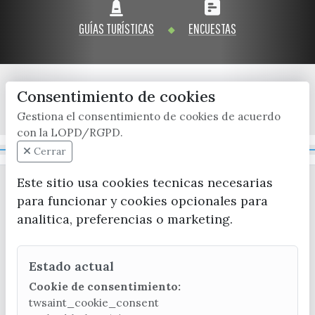
GUÍAS TURÍSTICAS
ENCUESTAS
Consentimiento de cookies
x / twitter
facebook
youtube
instagram
Gestiona el consentimiento de cookies de acuerdo
con la LOPD/RGPD.
Mapa Web
Cerrar
Este sitio usa cookies tecnicas necesarias
para funcionar y cookies opcionales para
analitica, preferencias o marketing.
Estado actual
CONTACTA CON LA OFICINA DE TURISMO
Cookie de consentimiento:
(+34) 952 541 104
twsaint_cookie_consent