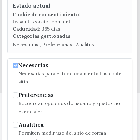
Estado actual
CONTACTA CON LA OFICINA DE TURISMO
Cookie de consentimiento:
(+34) 952 541 104
twsaint_cookie_consent
turismo@velezmalaga.es
Caducidad:
365 dias
Categorias gestionadas
C/ Poniente, 2. CP 29740 - Torre del Mar
Necesarias , Preferencias , Analitica
Necesarias
Necesarias para el funcionamiento basico del
© EXCMO. AYUNTAMIENTO DE VÉLEZ-MÁLAGA
sitio.
Preferencias
Recuerdan opciones de usuario y ajustes no
esenciales.
Analitica
Permiten medir uso del sitio de forma