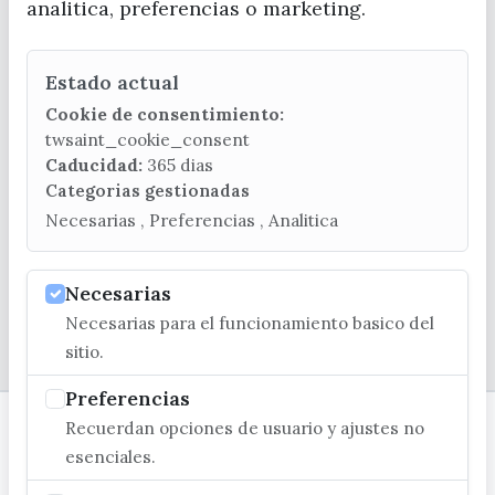
analitica, preferencias o marketing.
Estado actual
CONTACTA CON LA OFICINA DE TURISMO
Cookie de consentimiento:
(+34) 952 541 104
twsaint_cookie_consent
turismo@velezmalaga.es
Caducidad:
365 dias
Categorias gestionadas
C/ Poniente, 2. CP 29740 - Torre del Mar
Necesarias , Preferencias , Analitica
Necesarias
Necesarias para el funcionamiento basico del
© EXCMO. AYUNTAMIENTO DE VÉLEZ-MÁLAGA
sitio.
Preferencias
Recuerdan opciones de usuario y ajustes no
esenciales.