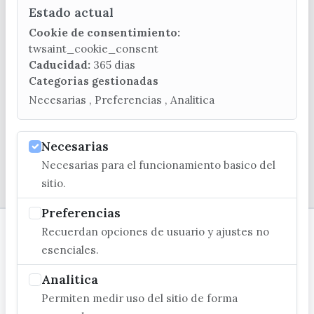
Estado actual
CONTACTA CON LA OFICINA DE TURISMO
Cookie de consentimiento:
(+34) 952 541 104
twsaint_cookie_consent
turismo@velezmalaga.es
Caducidad:
365 dias
Categorias gestionadas
C/ Poniente, 2. CP 29740 - Torre del Mar
Necesarias , Preferencias , Analitica
Necesarias
Necesarias para el funcionamiento basico del
© EXCMO. AYUNTAMIENTO DE VÉLEZ-MÁLAGA
sitio.
Preferencias
Recuerdan opciones de usuario y ajustes no
esenciales.
Analitica
Permiten medir uso del sitio de forma