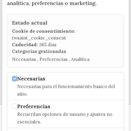
analitica, preferencias o marketing.
Estado actual
CONTACTA CON LA OFICINA DE TURISMO
Cookie de consentimiento:
(+34) 952 541 104
twsaint_cookie_consent
turismo@velezmalaga.es
Caducidad:
365 dias
Categorias gestionadas
C/ Poniente, 2. CP 29740 - Torre del Mar
Necesarias , Preferencias , Analitica
Necesarias
Necesarias para el funcionamiento basico del
© EXCMO. AYUNTAMIENTO DE VÉLEZ-MÁLAGA
sitio.
Preferencias
Recuerdan opciones de usuario y ajustes no
esenciales.