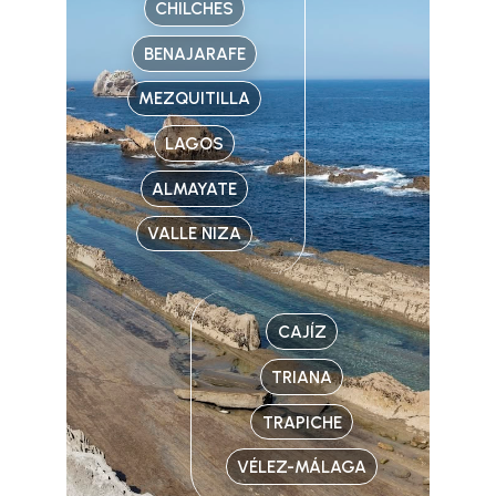
CHILCHES
BENAJARAFE
MEZQUITILLA
LAGOS
ALMAYATE
VALLE NIZA
CAJÍZ
TRIANA
TRAPICHE
VÉLEZ-MÁLAGA