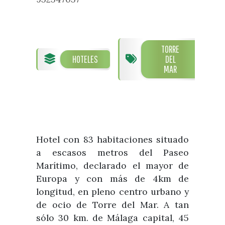
Visitas
Oficinas de Turismo
Guías turísticas
Atención al extranjero
Fiestas y eventos
Direcciones y teléfonos del
Punto Ayuntamiento
Fiestas de singularidad turística
TORRE
Ayuntamiento
HOTELES
DEL
Semana Santa de Vélez-
Historia
MAR
Málaga
Encuestas
Historia del municipio
Galería fotográfica de eventos
Personajes Ilustres
Eventos
Sectores
Hotel con 83 habitaciones situado
Artesanía
a escasos metros del Paseo
Empresas de subtropicales
Marítimo, declarado el mayor de
Europa y con más de 4km de
longitud, en pleno centro urbano y
de ocio de Torre del Mar. A tan
sólo 30 km. de Málaga capital, 45