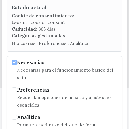
Estado actual
CONTACTA CON LA OFICINA DE TURISMO
Cookie de consentimiento:
(+34) 952 541 104
twsaint_cookie_consent
turismo@velezmalaga.es
Caducidad:
365 dias
Categorias gestionadas
C/ Poniente, 2. CP 29740 - Torre del Mar
Necesarias , Preferencias , Analitica
Necesarias
Necesarias para el funcionamiento basico del
© EXCMO. AYUNTAMIENTO DE VÉLEZ-MÁLAGA
sitio.
Preferencias
Recuerdan opciones de usuario y ajustes no
esenciales.
Analitica
Permiten medir uso del sitio de forma