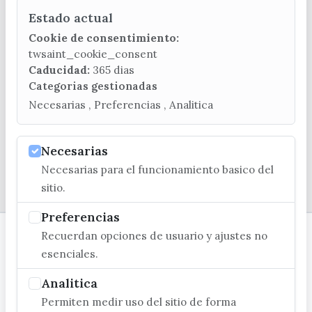
Estado actual
CONTACTA CON LA OFICINA DE TURISMO
Cookie de consentimiento:
(+34) 952 541 104
twsaint_cookie_consent
turismo@velezmalaga.es
Caducidad:
365 dias
Categorias gestionadas
C/ Poniente, 2. CP 29740 - Torre del Mar
Necesarias , Preferencias , Analitica
Necesarias
Necesarias para el funcionamiento basico del
© EXCMO. AYUNTAMIENTO DE VÉLEZ-MÁLAGA
sitio.
Preferencias
Recuerdan opciones de usuario y ajustes no
esenciales.
Analitica
Permiten medir uso del sitio de forma