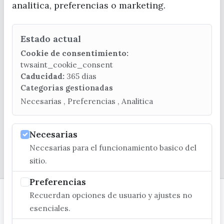
analitica, preferencias o marketing.
Estado actual
CONTACTA CON LA OFICINA DE TURISMO
Cookie de consentimiento:
(+34) 952 541 104
twsaint_cookie_consent
turismo@velezmalaga.es
Caducidad:
365 dias
Categorias gestionadas
C/ Poniente, 2. CP 29740 - Torre del Mar
Necesarias , Preferencias , Analitica
Necesarias
Necesarias para el funcionamiento basico del
© EXCMO. AYUNTAMIENTO DE VÉLEZ-MÁLAGA
sitio.
Preferencias
Recuerdan opciones de usuario y ajustes no
esenciales.