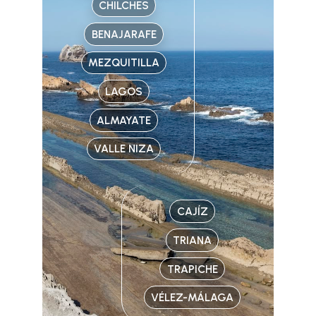
CHILCHES
BENAJARAFE
MEZQUITILLA
LAGOS
ALMAYATE
VALLE NIZA
CAJÍZ
TRIANA
TRAPICHE
VÉLEZ-MÁLAGA