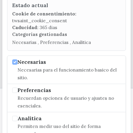
Estado actual
CONTACTA CON LA OFICINA DE TURISMO
Cookie de consentimiento:
(+34) 952 541 104
twsaint_cookie_consent
turismo@velezmalaga.es
Caducidad:
365 dias
Categorias gestionadas
C/ Poniente, 2. CP 29740 - Torre del Mar
Necesarias , Preferencias , Analitica
Necesarias
Necesarias para el funcionamiento basico del
© EXCMO. AYUNTAMIENTO DE VÉLEZ-MÁLAGA
sitio.
Preferencias
Recuerdan opciones de usuario y ajustes no
esenciales.
Analitica
Permiten medir uso del sitio de forma