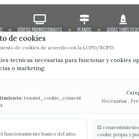
OS
VÍDEOS PROMOCIONALES
PLANOS
GUÍAS TURÍSTICA
o de cookies
imiento de cookies de acuerdo con la LOPD/RGPD.
kies tecnicas necesarias para funcionar y cookies o
ncias o marketing.
x / twitter
facebook
youtube
instagram
Mapa Web
Cate
timiento:
twsaint_cookie_consent
Necesarias , Pre
as
CONTACTA CON LA OFICINA DE TURISMO
(+34) 952 541 104
turismo@velezmalaga.es
El consentimiento
l funcionamiento basico del sitio.
cookie propia y pu
C/ Poniente, 2. CP 29740 - Torre del Mar