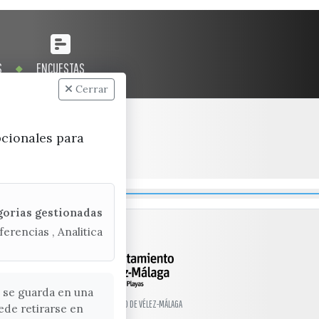
S
ENCUESTAS
Cerrar
pcionales para
gorias gestionadas
ferencias , Analitica
 se guarda en una
© EXCMO. AYUNTAMIENTO DE VÉLEZ-MÁLAGA
ede retirarse en