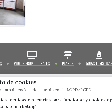
OS
VÍDEOS PROMOCIONALES
PLANOS
GUÍAS TURÍSTICA
o de cookies
imiento de cookies de acuerdo con la LOPD/RGPD.
x / twitter
facebook
youtube
instagram
kies tecnicas necesarias para funcionar y cookies o
ncias o marketing.
Mapa Web