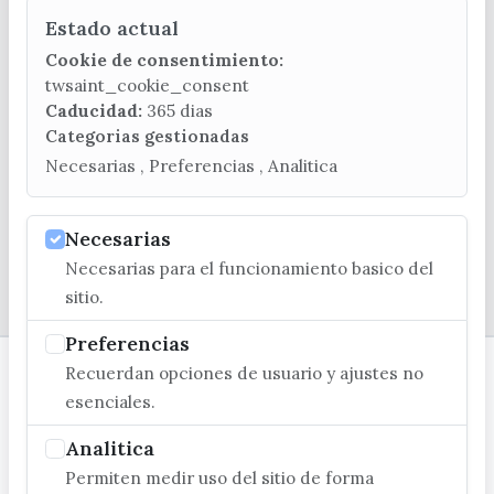
Estado actual
CONTACTA CON LA OFICINA DE TURISMO
Cookie de consentimiento:
(+34) 952 541 104
twsaint_cookie_consent
turismo@velezmalaga.es
Caducidad:
365 dias
Categorias gestionadas
C/ Poniente, 2. CP 29740 - Torre del Mar
Necesarias , Preferencias , Analitica
Necesarias
Necesarias para el funcionamiento basico del
© EXCMO. AYUNTAMIENTO DE VÉLEZ-MÁLAGA
sitio.
Preferencias
Recuerdan opciones de usuario y ajustes no
esenciales.
Analitica
Permiten medir uso del sitio de forma