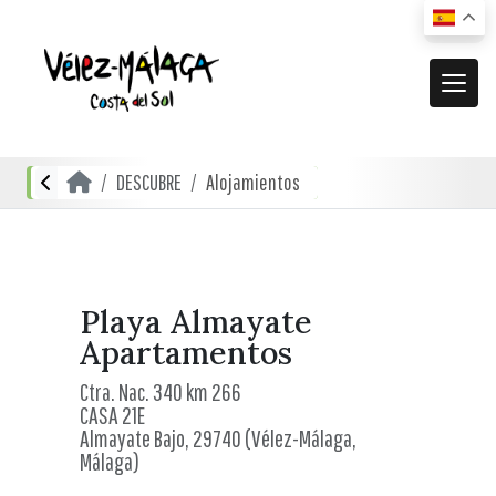
MUNICIPIO
DESCUBRE
Alojamientos
El municipio
DESCUBRE
Dónde estamos
Actividades
ACTUALIDAD
Cómo llegar
Transporte urbano
De compras
Noticias
Playa Almayate
RECURSOS
Mapa interactivo
Apartamentos
Restauración
Vídeos promocionales
Localidades
Ctra. Nac. 340 km 266
Gastronomía local
CASA 21E
Documentación
Localidades Costeras
Almayate Bajo, 29740 (Vélez-Málaga,
Alojamientos
Folletos turísticos
Málaga)
Localidades de Interior
Planos