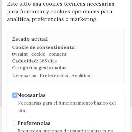
Este sitio usa cookies tecnicas necesarias
para funcionar y cookies opcionales para
analitica, preferencias o marketing.
CONTACTA CON LA OFICINA DE TURISMO
Estado actual
(+34) 952 541 104
turismo@velezmalaga.es
Cookie de consentimiento:
twsaint_cookie_consent
C/ Poniente, 2. CP 29740 - Torre del Mar
Caducidad:
365 dias
Categorias gestionadas
Necesarias , Preferencias , Analitica
Necesarias
© EXCMO. AYUNTAMIENTO DE VÉLEZ-MÁLAGA
Necesarias para el funcionamiento basico del
sitio.
Preferencias
Recuerdan opciones de usuario y ajustes no