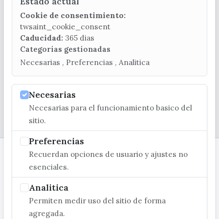
Estado actual
CONTACTA CON LA OFICINA DE TURISMO
Cookie de consentimiento:
(+34) 952 541 104
twsaint_cookie_consent
turismo@velezmalaga.es
Caducidad:
365 dias
Categorias gestionadas
C/ Poniente, 2. CP 29740 - Torre del Mar
Necesarias , Preferencias , Analitica
Necesarias
Necesarias para el funcionamiento basico del
© EXCMO. AYUNTAMIENTO DE VÉLEZ-MÁLAGA
sitio.
Preferencias
Recuerdan opciones de usuario y ajustes no
esenciales.
Analitica
Permiten medir uso del sitio de forma
agregada.