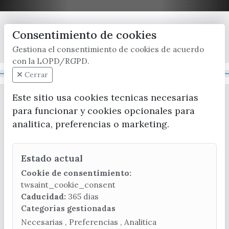
Consentimiento de cookies
x / twitter
facebook
youtube
instagram
Gestiona el consentimiento de cookies de acuerdo
con la LOPD/RGPD.
Mapa Web
Cerrar
Este sitio usa cookies tecnicas necesarias
para funcionar y cookies opcionales para
analitica, preferencias o marketing.
Estado actual
CONTACTA CON LA OFICINA DE TURISMO
Cookie de consentimiento:
(+34) 952 541 104
twsaint_cookie_consent
turismo@velezmalaga.es
Caducidad:
365 dias
Categorias gestionadas
C/ Poniente, 2. CP 29740 - Torre del Mar
Necesarias , Preferencias , Analitica