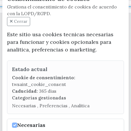
Gestiona el consentimiento de cookies de acuerdo
Mapa Web
con la LOPD/RGPD.
Cerrar
Este sitio usa cookies tecnicas necesarias
para funcionar y cookies opcionales para
analitica, preferencias o marketing.
CONTACTA CON LA OFICINA DE TURISMO
Estado actual
(+34) 952 541 104
turismo@velezmalaga.es
Cookie de consentimiento:
twsaint_cookie_consent
C/ Poniente, 2. CP 29740 - Torre del Mar
Caducidad:
365 dias
Categorias gestionadas
Necesarias , Preferencias , Analitica
Necesarias
© EXCMO. AYUNTAMIENTO DE VÉLEZ-MÁLAGA