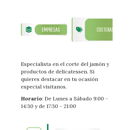
Visitas
Oficinas de Turismo
Guías turísticas
Atención al extranjero
Fiestas y eventos
Direcciones y teléfonos del
TOR
Punto Ayuntamiento
Fiestas de singularidad turística
EMPRESAS
COSTERAS
DE
Ayuntamiento
MA
Semana Santa de Vélez-
Historia
Málaga
Encuestas
Historia del municipio
Galería fotográfica de eventos
Personajes Ilustres
Eventos
Especialista en el corte del jamón y
Sectores
productos de delicatessen. Si
quieres destacar en tu ocasión
Artesanía
especial visitanos.
Empresas de subtropicales
Horario
: De Lunes a Sábado 9:00 –
14:30 y de 17:30 – 21:00