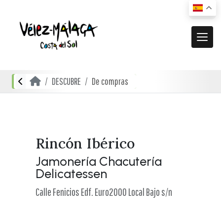
MUNICIPIO
DESCUBRE
De compras
El municipio
DESCUBRE
Dónde estamos
Actividades
ACTUALIDAD
Cómo llegar
Transporte urbano
De compras
Noticias
Rincón Ibérico
RECURSOS
Mapa interactivo
Restauración
Jamonería Chacutería
Vídeos promocionales
Delicatessen
Localidades
Gastronomía local
Documentación
Localidades Costeras
Calle Fenicios Edf. Euro2000 Local Bajo s/n
Alojamientos
Folletos turísticos
Localidades de Interior
Planos