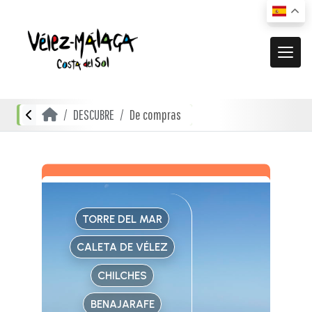
MUNICIPIO
DESCUBRE
De compras
El municipio
DESCUBRE
Dónde estamos
Actividades
ACTUALIDAD
Cómo llegar
Transporte urbano
De compras
Noticias
RECURSOS
Mapa interactivo
TORRE DEL MAR
Restauración
Vídeos promocionales
Localidades
CALETA DE VÉLEZ
Gastronomía local
Documentación
Localidades Costeras
CHILCHES
Alojamientos
Folletos turísticos
Localidades de Interior
BENAJARAFE
Planos