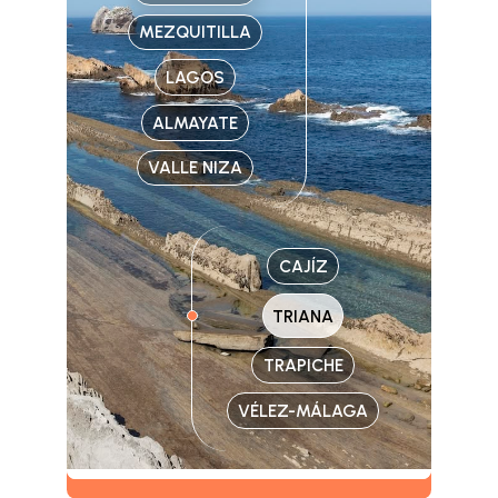
Visitas
Oficinas de Turismo
Guías turísticas
MEZQUITILLA
Atención al extranjero
Fiestas y eventos
LAGOS
Direcciones y teléfonos del
Punto Ayuntamiento
Fiestas de singularidad turística
Ayuntamiento
ALMAYATE
Semana Santa de Vélez-
Historia
Málaga
VALLE NIZA
Encuestas
Historia del municipio
Galería fotográfica de eventos
Personajes Ilustres
Eventos
CAJÍZ
Sectores
Artesanía
TRIANA
Empresas de subtropicales
TRAPICHE
VÉLEZ-MÁLAGA