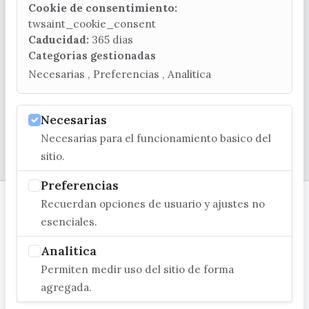
Cookie de consentimiento:
(+34) 952 541 104
twsaint_cookie_consent
turismo@velezmalaga.es
Caducidad:
365 dias
Categorias gestionadas
C/ Poniente, 2. CP 29740 - Torre del Mar
Necesarias , Preferencias , Analitica
Necesarias
Necesarias para el funcionamiento basico del
© EXCMO. AYUNTAMIENTO DE VÉLEZ-MÁLAGA
sitio.
Preferencias
Recuerdan opciones de usuario y ajustes no
esenciales.
Analitica
Permiten medir uso del sitio de forma
agregada.