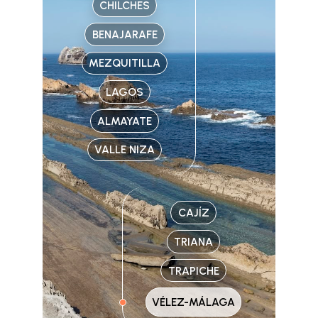
CHILCHES
BENAJARAFE
MEZQUITILLA
LAGOS
ALMAYATE
VALLE NIZA
CAJÍZ
TRIANA
TRAPICHE
VÉLEZ-MÁLAGA