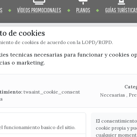
OS
VÍDEOS PROMOCIONALES
PLANOS
GUÍAS TURÍSTICA
o de cookies
imiento de cookies de acuerdo con la LOPD/RGPD.
x / twitter
facebook
youtube
instagram
kies tecnicas necesarias para funcionar y cookies o
ncias o marketing.
Mapa Web
CONTACTA CON LA OFICINA DE TURISMO
Cate
timiento:
twsaint_cookie_consent
Necesarias , Pre
(+34) 952 541 104
as
turismo@velezmalaga.es
C/ Poniente, 2. CP 29740 - Torre del Mar
El consentimiento
l funcionamiento basico del sitio.
cookie propia y pu
cualquier moment