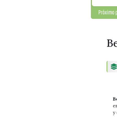
Próximo p
Be
B
e
y