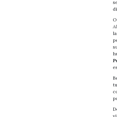
s
d
O
A
l
p
s
h
P
e
B
t
c
p
D
v