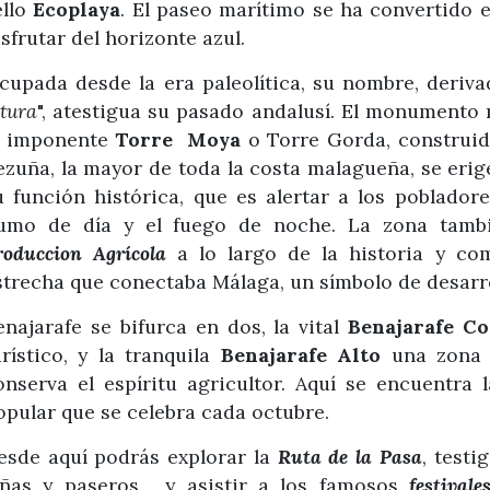
ello
Ecoplaya
. El paseo marítimo se ha convertido en
isfrutar del horizonte azul.
cupada desde la era paleolítica, su nombre, deriv
ltura
", atestigua su pasado andalusí. El monumento m
a imponente
Torre Moya
o Torre Gorda, construida
ezuña, la mayor de toda la costa malagueña, se er
u función histórica, que es alertar a los pobladore
umo de día y el fuego de noche. La zona tamb
roduccion Agrícola
a lo largo de la historia y co
strecha que conectaba Málaga, un símbolo de desarro
enajarafe se bifurca en dos, la vital
Benajarafe Co
urístico, y la tranquila
Benajarafe Alto
una zona 
onserva el espíritu agricultor. Aquí se encuentra 
opular que se celebra cada octubre.
esde aquí podrás explorar la
Ruta de la Pasa
, testi
iñas y paseros, y asistir a los famosos
festivale