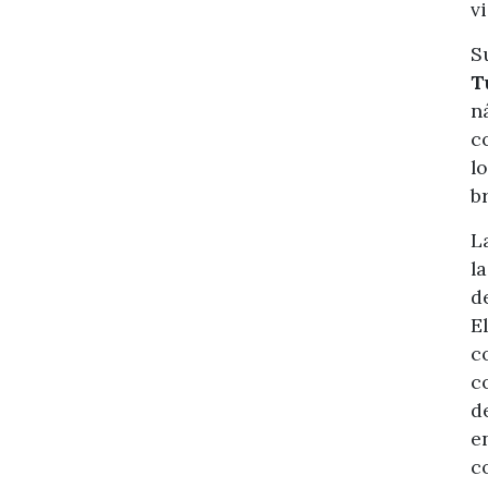
v
S
T
n
c
l
b
L
l
d
E
c
c
d
e
c