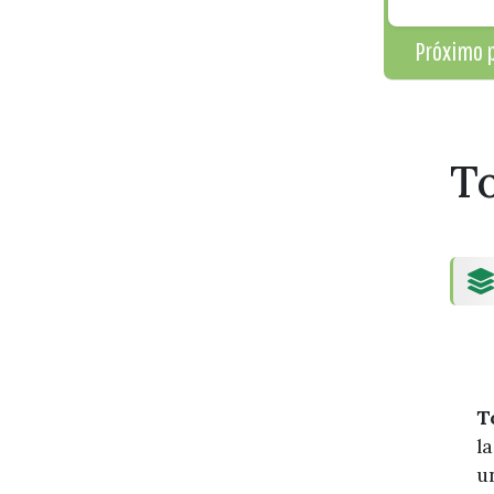
Próximo p
To
T
l
u