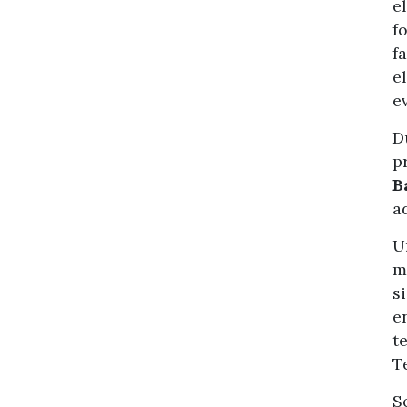
e
f
f
e
e
D
p
B
a
U
m
s
e
t
T
S