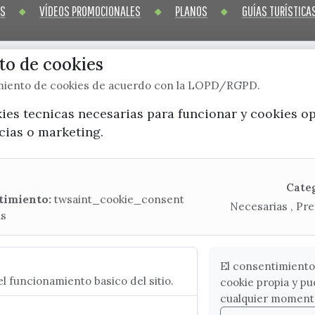
OS
VÍDEOS PROMOCIONALES
PLANOS
GUÍAS TURÍSTICA
o de cookies
imiento de cookies de acuerdo con la LOPD/RGPD.
x / twitter
facebook
youtube
instagram
kies tecnicas necesarias para funcionar y cookies o
ncias o marketing.
Mapa Web
CONTACTA CON LA OFICINA DE TURISMO
Cate
timiento:
twsaint_cookie_consent
Necesarias , Pre
(+34) 952 541 104
as
turismo@velezmalaga.es
C/ Poniente, 2. CP 29740 - Torre del Mar
El consentimiento
l funcionamiento basico del sitio.
cookie propia y pu
cualquier moment