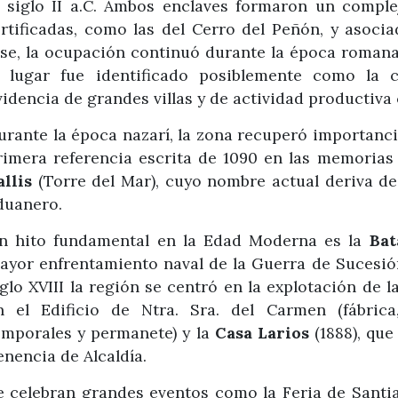
l siglo II a.C. Ambos enclaves formaron un comple
ortificadas, como las del Cerro del Peñón, y asocia
ase, la ocupación continuó durante la época romana (s
l lugar fue identificado posiblemente como la
videncia de grandes villas y de actividad producti
urante la época nazarí, la zona recuperó importanc
rimera referencia escrita de 1090 en las memorias
allis
(Torre del Mar), cuyo nombre actual deriva de 
duanero.
n hito fundamental en la Edad Moderna es la
Bat
ayor enfrentamiento naval de la Guerra de Sucesión
iglo XVIII la región se centró en la explotación de l
n el Edificio de Ntra. Sra. del Carmen (fábric
emporales y permanete) y la
Casa Larios
(1888), que
enencia de Alcaldía.
e celebran grandes eventos como la Feria de Santi