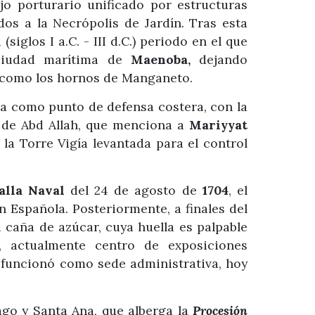
jo porturario unificado por estructuras
dos a la Necrópolis de Jardín. Tras esta
iglos I a.C. - III d.C.) periodo en el que
 ciudad marítima de
Maenoba,
dejando
va como los hornos de Manganeto.
ia como punto de defensa costera, con la
 de Abd Allah, que menciona a
Mariyyat
la Torre Vigía levantada para el control
alla Naval
del 24 de agosto de
1704
, el
 Española. Posteriormente, a finales del
a caña de azúcar, cuya huella es palpable
a, actualmente centro de exposiciones
 funcionó como sede administrativa, hoy
ago y Santa Ana, que alberga la
Procesión