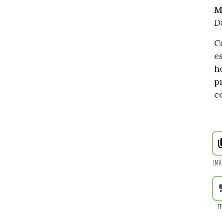
M
D
C
e
h
p
c
IMÁ
T