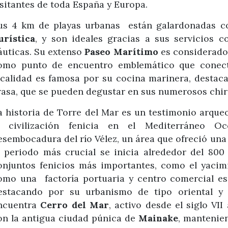
isitantes de toda España y Europa.
us 4 km de playas urbanas están galardonadas c
urística
, y son ideales gracias a sus servicios c
áuticas. Su extenso
Paseo Marítimo
es considerado
omo punto de encuentro emblemático que conecta
ocalidad es famosa por su cocina marinera, destaca
rasa, que se pueden degustar en sus numerosos chiri
a historia de Torre del Mar es un testimonio arque
a civilización fenicia en el Mediterráneo Oc
esembocadura del río Vélez, un área que ofreció una ba
l periodo más crucial se inicia alrededor del 800 
onjuntos fenicios más importantes, como el yaci
omo una factoría portuaria y centro comercial esta
estacando por su urbanismo de tipo oriental y
ncuentra
Cerro del Mar
, activo desde el siglo VII
on la antigua ciudad púnica de
Mainake
, mantenie