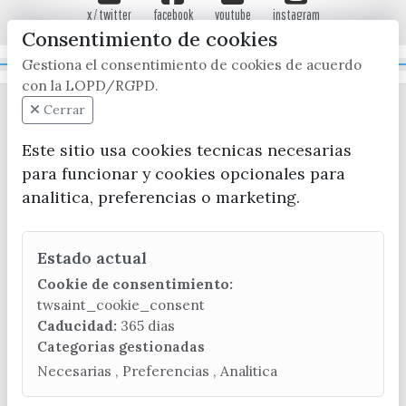
x / twitter
facebook
youtube
instagram
Consentimiento de cookies
Gestiona el consentimiento de cookies de acuerdo
Mapa Web
con la LOPD/RGPD.
Cerrar
Este sitio usa cookies tecnicas necesarias
para funcionar y cookies opcionales para
analitica, preferencias o marketing.
CONTACTA CON LA OFICINA DE TURISMO
Estado actual
(+34) 952 541 104
turismo@velezmalaga.es
Cookie de consentimiento:
twsaint_cookie_consent
C/ Poniente, 2. CP 29740 - Torre del Mar
Caducidad:
365 dias
Categorias gestionadas
Necesarias , Preferencias , Analitica