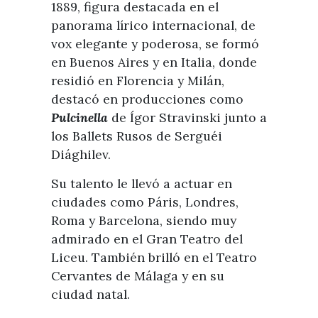
Visitas
1889, figura destacada en el
Oficinas de Turismo
Guías turísticas
panorama lírico internacional, de
Atención al extranjero
Fiestas y eventos
vox elegante y poderosa, se formó
Direcciones y teléfonos del
Punto Ayuntamiento
en Buenos Aires y en Italia, donde
Fiestas de singularidad turística
Ayuntamiento
residió en Florencia y Milán,
Semana Santa de Vélez-
Historia
destacó en producciones como
Málaga
Encuestas
Pulcinella
de Ígor Stravinski junto a
Historia del municipio
Galería fotográfica de eventos
los Ballets Rusos de Serguéi
Personajes Ilustres
Eventos
Diághilev.
Sectores
Su talento le llevó a actuar en
Artesanía
ciudades como Páris, Londres,
Roma y Barcelona, siendo muy
Empresas de subtropicales
admirado en el Gran Teatro del
Liceu. También brilló en el Teatro
Cervantes de Málaga y en su
ciudad natal.