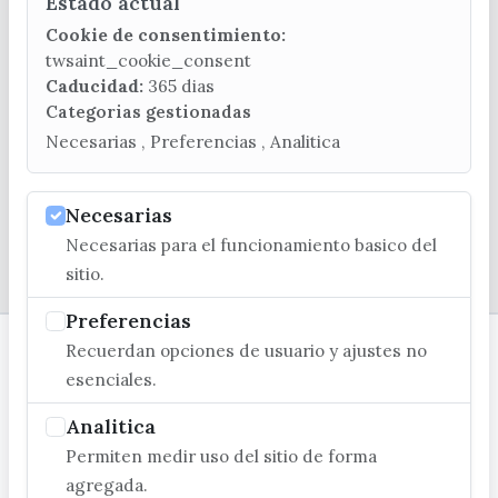
Estado actual
CONTACTA CON LA OFICINA DE TURISMO
Cookie de consentimiento:
(+34) 952 541 104
twsaint_cookie_consent
turismo@velezmalaga.es
Caducidad:
365 dias
Categorias gestionadas
C/ Poniente, 2. CP 29740 - Torre del Mar
Necesarias , Preferencias , Analitica
Necesarias
Necesarias para el funcionamiento basico del
© EXCMO. AYUNTAMIENTO DE VÉLEZ-MÁLAGA
sitio.
Preferencias
Recuerdan opciones de usuario y ajustes no
esenciales.
Analitica
Permiten medir uso del sitio de forma
agregada.