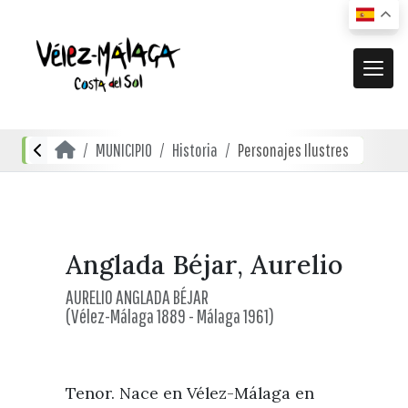
MUNICIPIO
MUNICIPIO
Historia
Personajes Ilustres
El municipio
DESCUBRE
Dónde estamos
Actividades
ACTUALIDAD
Cómo llegar
Transporte urbano
De compras
Noticias
Anglada Béjar, Aurelio
RECURSOS
Mapa interactivo
Restauración
AURELIO ANGLADA BÉJAR
Vídeos promocionales
(Vélez-Málaga 1889 - Málaga 1961)
Localidades
Gastronomía local
Documentación
Localidades Costeras
Alojamientos
Folletos turísticos
Localidades de Interior
Tenor. Nace en Vélez-Málaga en
Planos