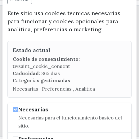
Este sitio usa cookies tecnicas necesarias
para funcionar y cookies opcionales para
analitica, preferencias o marketing.
Estado actual
CONTACTA CON LA OFICINA DE TURISMO
Cookie de consentimiento:
(+34) 952 541 104
twsaint_cookie_consent
turismo@velezmalaga.es
Caducidad:
365 dias
Categorias gestionadas
C/ Poniente, 2. CP 29740 - Torre del Mar
Necesarias , Preferencias , Analitica
Necesarias
Necesarias para el funcionamiento basico del
© EXCMO. AYUNTAMIENTO DE VÉLEZ-MÁLAGA
sitio.
Preferencias