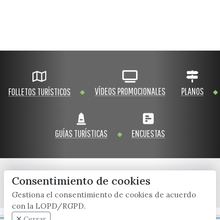
VÍDEOS PROMOCIONALES
PLANOS
FOLLETOS TURÍSTICOS
GUÍAS TURÍSTICAS
ENCUESTAS
Consentimiento de cookies
x / twitter
facebook
youtube
instagram
Gestiona el consentimiento de cookies de acuerdo
con la LOPD/RGPD.
Mapa Web
Cerrar