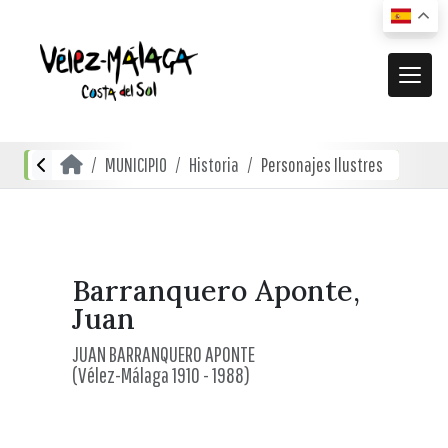
MUNICIPIO
MUNICIPIO
Historia
Personajes Ilustres
El municipio
DESCUBRE
Dónde estamos
Actividades
ACTUALIDAD
Cómo llegar
Transporte urbano
De compras
Noticias
Barranquero Aponte,
RECURSOS
Mapa interactivo
Juan
Restauración
Vídeos promocionales
Localidades
JUAN BARRANQUERO APONTE
Gastronomía local
(Vélez-Málaga 1910 - 1988)
Documentación
Localidades Costeras
Alojamientos
Folletos turísticos
Localidades de Interior
Planos