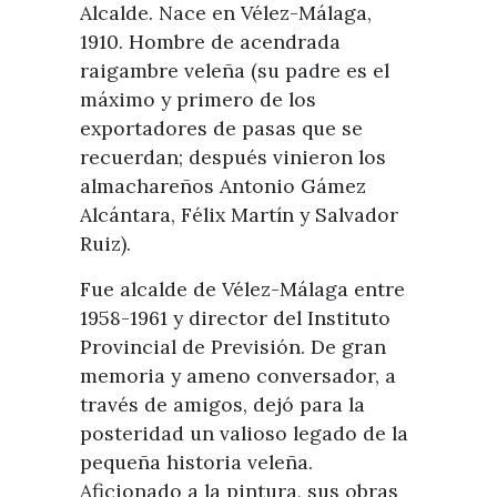
Visitas
Alcalde. Nace en Vélez-Málaga,
Oficinas de Turismo
Guías turísticas
1910. Hombre de acendrada
Atención al extranjero
Fiestas y eventos
raigambre veleña (su padre es el
Direcciones y teléfonos del
Punto Ayuntamiento
máximo y primero de los
Fiestas de singularidad turística
Ayuntamiento
exportadores de pasas que se
Semana Santa de Vélez-
Historia
recuerdan; después vinieron los
Málaga
Encuestas
almachareños Antonio Gámez
Historia del municipio
Galería fotográfica de eventos
Alcántara, Félix Martín y Salvador
Personajes Ilustres
Eventos
Ruiz).
Sectores
Fue alcalde de Vélez-Málaga entre
Artesanía
1958-1961 y director del Instituto
Provincial de Previsión. De gran
Empresas de subtropicales
memoria y ameno conversador, a
través de amigos, dejó para la
posteridad un valioso legado de la
pequeña historia veleña.
Aficionado a la pintura, sus obras