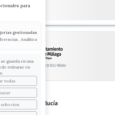
pcionales para
gorias gestionadas
ferencias , Analitica
 se guarda en una
© EXCMO. AYUNTAMIENTO DE VÉLEZ-MÁLAGA
ede retirarse en
o.
ar todas
hazar
 seleccion