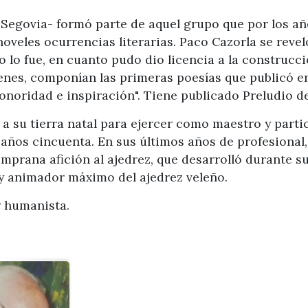
Segovia- formó parte de aquel grupo que por los año
 noveles ocurrencias literarias. Paco Cazorla se re
co lo fue, en cuanto pudo dio licencia a la construcc
genes, componían las primeras poesías que publicó e
sonoridad e inspiración". Tiene publicado Preludio de
 a su tierra natal para ejercer como maestro y par
 años cincuenta. En sus últimos años de profesional,
emprana afición al ajedrez, que desarrolló durante s
y animador máximo del ajedrez veleño.
 y humanista.