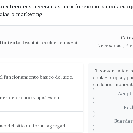
kies tecnicas necesarias para funcionar y cookies o
ncias o marketing.
x / twitter
facebook
youtube
instagram
Mapa Web
Cate
timiento:
twsaint_cookie_consent
Necesarias , Pre
as
CONTACTA CON LA OFICINA DE TURISMO
(+34) 952 541 104
turismo@velezmalaga.es
El consentimiento
l funcionamiento basico del sitio.
cookie propia y pu
C/ Poniente, 2. CP 29740 - Torre del Mar
cualquier moment
Acept
es de usuario y ajustes no
Rec
Guardar
so del sitio de forma agregada.